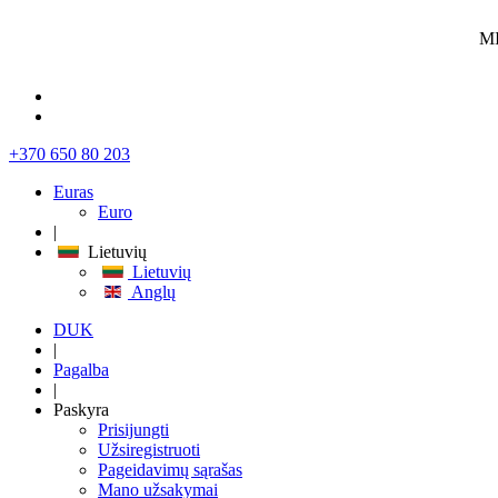
MI
+370 650 80 203
Euras
Euro
|
Lietuvių
Lietuvių
Anglų
DUK
|
Pagalba
|
Paskyra
Prisijungti
Užsiregistruoti
Pageidavimų sąrašas
Mano užsakymai