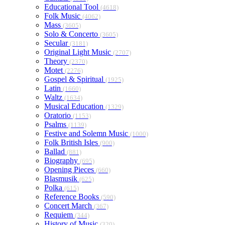
Educational Tool
(4618)
Folk Music
(4062)
Mass
(3605)
Solo & Concerto
(3605)
Secular
(3181)
Original Light Music
(2707)
Theory
(2370)
Motet
(2276)
Gospel & Spiritual
(1925)
Latin
(1660)
Waltz
(1634)
Musical Education
(1329)
Oratorio
(1153)
Psalms
(1139)
Festive and Solemn Music
(1000)
Folk British Isles
(900)
Ballad
(881)
Biography
(695)
Opening Pieces
(660)
Blasmusik
(625)
Polka
(615)
Reference Books
(590)
Concert March
(367)
Requiem
(344)
History of Music
(320)