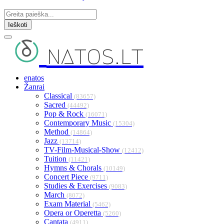
Ieškoti
natos.lt
enatos
Žanrai
Classical
(83657)
Sacred
(44492)
Pop & Rock
(16071)
Contemporary Music
(15304)
Method
(14864)
Jazz
(13714)
TV-Film-Musical-Show
(12412)
Tuition
(11421)
Hymns & Chorals
(10149)
Concert Piece
(9711)
Studies & Exercises
(9083)
March
(8072)
Exam Material
(5462)
Opera or Operetta
(5260)
Cantata
(4911)