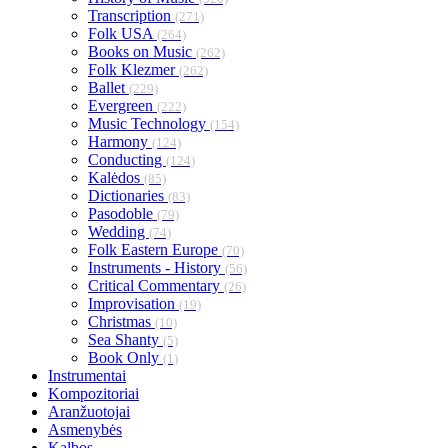
Transcription
(271)
Folk USA
(264)
Books on Music
(262)
Folk Klezmer
(262)
Ballet
(229)
Evergreen
(222)
Music Technology
(154)
Harmony
(124)
Conducting
(124)
Kalėdos
(85)
Dictionaries
(83)
Pasodoble
(79)
Wedding
(74)
Folk Eastern Europe
(70)
Instruments - History
(56)
Critical Commentary
(26)
Improvisation
(19)
Christmas
(10)
Sea Shanty
(5)
Book Only
(1)
Instrumentai
Kompozitoriai
Aranžuotojai
Asmenybės
Kalbos