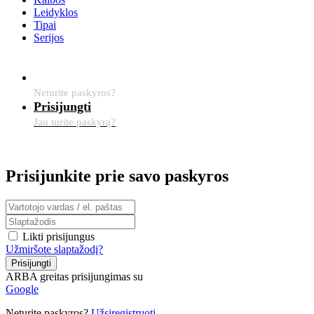
Leidyklos
Tipai
Serijos
Užsiregistruoti
Neturite paskyros?
Prisijungti
Jau turite paskyrą?
Prisijunkite prie savo paskyros
Likti prisijungus
Užmiršote slaptažodį?
Prisijungti
ARBA greitas prisijungimas su
Google
Neturite paskyros?
Užsiregistruoti